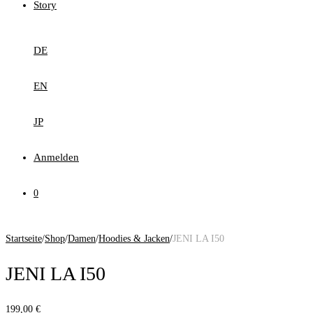
Story
DE
EN
JP
Anmelden
0
Startseite
/
Shop
/
Damen
/
Hoodies & Jacken
/
JENI LA I50
JENI LA I50
199,00
€