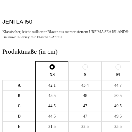
JENI LA I50
Klassischer, leicht taillierter Blazer aus mercerisiertem URPIMA SEA ISLAND®
Baumwoll-Jersey mit Elasthan-Anteil.
Produktmaße (in cm)
XS
S
M
A
42.1
43.4
44.7
B
45.5
48
50.5
C
44.5
47
49.5
D
44.5
47
49.5
E
21.5
22.5
23.5