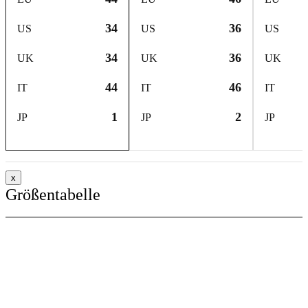
34
36
US
US
US
34
36
UK
UK
UK
44
46
IT
IT
IT
1
2
JP
JP
JP
x
Größentabelle