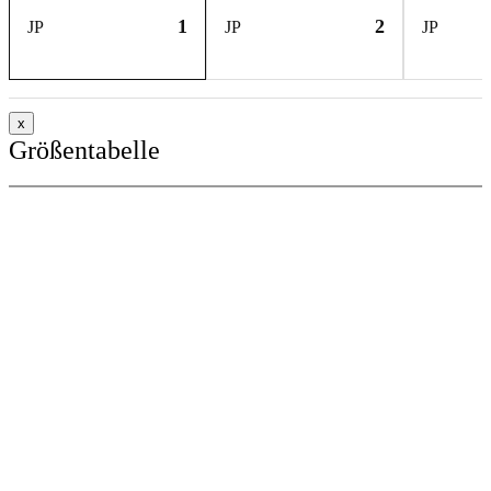
1
2
JP
JP
JP
x
Größentabelle