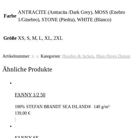
ANTRACITE (Antracita /Dark Grey), MOSS (Enebro
Farbe
1/Ginebro), STONE (Piedra), WHITE (Blanco)
Größe
XS, S, M, L, XL, 2XL
Artikelnummer:
n. a.
Kategorien:
Hoodies & Jacken
,
Must-Haves Damen
Ähnliche Produkte
FANNY 1/2 50
100% STEFAN BRANDT SEA ISLAND® 140 g/m²
139,00
€
FANNY SE