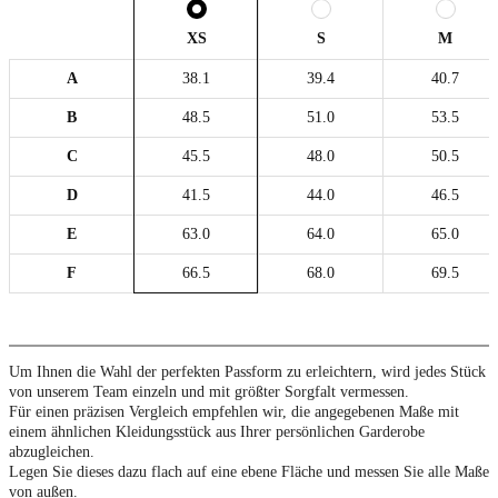
XS
S
M
A
38.1
39.4
40.7
B
48.5
51.0
53.5
C
45.5
48.0
50.5
D
41.5
44.0
46.5
E
63.0
64.0
65.0
F
66.5
68.0
69.5
Um Ihnen die Wahl der perfekten Passform zu erleichtern, wird jedes Stück
von unserem Team einzeln und mit größter Sorgfalt vermessen.
Für einen präzisen Vergleich empfehlen wir, die angegebenen Maße mit
einem ähnlichen Kleidungsstück aus Ihrer persönlichen Garderobe
abzugleichen.
Legen Sie dieses dazu flach auf eine ebene Fläche und messen Sie alle Maße
von außen.