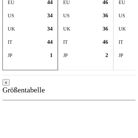
44
46
EU
EU
EU
34
36
US
US
US
34
36
UK
UK
UK
44
46
IT
IT
IT
1
2
JP
JP
JP
x
Größentabelle