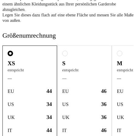
einem ähnlichen Kleidungsstück aus Ihrer persönlichen Garderobe
abzugleichen.
Legen Sie dieses dazu flach auf eine ebene Fläche und messen Sie alle Maße
von außen.
Größenumrechnung
XS
S
M
entspricht
entspricht
entspricht
—
—
—
44
46
EU
EU
EU
34
36
US
US
US
34
36
UK
UK
UK
44
46
IT
IT
IT