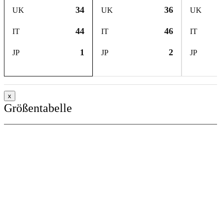
34
36
UK
UK
UK
44
46
IT
IT
IT
1
2
JP
JP
JP
x
Größentabelle