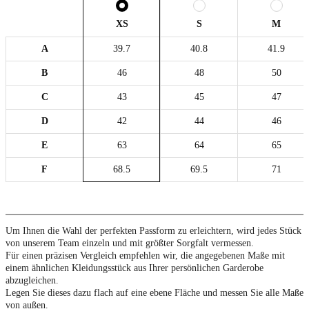
XS
S
M
A
39.7
40.8
41.9
B
46
48
50
C
43
45
47
D
42
44
46
E
63
64
65
F
68.5
69.5
71
Um Ihnen die Wahl der perfekten Passform zu erleichtern, wird jedes Stück
von unserem Team einzeln und mit größter Sorgfalt vermessen.
Für einen präzisen Vergleich empfehlen wir, die angegebenen Maße mit
einem ähnlichen Kleidungsstück aus Ihrer persönlichen Garderobe
abzugleichen.
Legen Sie dieses dazu flach auf eine ebene Fläche und messen Sie alle Maße
von außen.