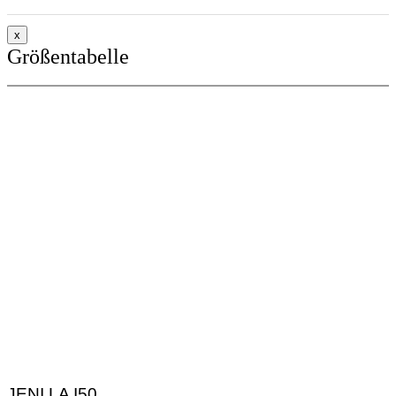
x
Größentabelle
JENI LA I50