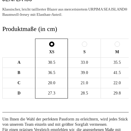
Klassischer, leicht taillierter Blazer aus mercerisiertem URPIMA SEA ISLAND®
Baumwoll-Jersey mit Elasthan-Anteil.
Produktmaße (in cm)
XS
S
M
A
30.5
33.0
35.5
B
36.5
39.0
41.5
C
20.0
21.0
22.0
D
27.3
28.5
29.8
Um Ihnen die Wahl der perfekten Passform zu erleichtern, wird jedes Stück
von unserem Team einzeln und mit größter Sorgfalt vermessen.
Für einen präzisen Vergleich empfehlen wir, die angegebenen Maße mit