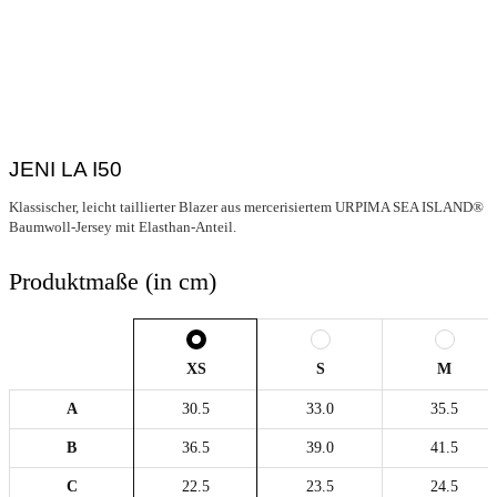
JENI LA I50
Klassischer, leicht taillierter Blazer aus mercerisiertem URPIMA SEA ISLAND®
Baumwoll-Jersey mit Elasthan-Anteil.
Produktmaße (in cm)
XS
S
M
A
30.5
33.0
35.5
B
36.5
39.0
41.5
C
22.5
23.5
24.5