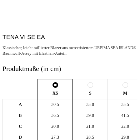
TENA VI SE EA
Klassischer, leicht taillierter Blazer aus mercerisiertem URPIMA SEA ISLAND®
Baumwoll-Jersey mit Elasthan-Anteil.
Produktmaße (in cm)
XS
S
M
A
30.5
33.0
35.5
B
36.5
39.0
41.5
C
20.0
21.0
22.0
D
27.3
28.5
29.8