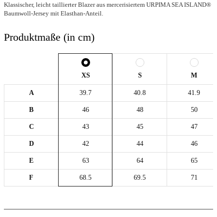
Klassischer, leicht taillierter Blazer aus mercerisiertem URPIMA SEA ISLAND®
Baumwoll-Jersey mit Elasthan-Anteil.
Produktmaße (in cm)
XS
S
M
A
39.7
40.8
41.9
B
46
48
50
C
43
45
47
D
42
44
46
E
63
64
65
F
68.5
69.5
71