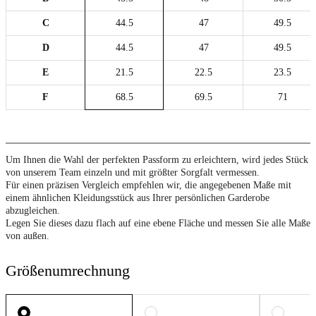
C
44.5
47
49.5
D
44.5
47
49.5
E
21.5
22.5
23.5
F
68.5
69.5
71
Um Ihnen die Wahl der perfekten Passform zu erleichtern, wird jedes Stück
von unserem Team einzeln und mit größter Sorgfalt vermessen.
Für einen präzisen Vergleich empfehlen wir, die angegebenen Maße mit
einem ähnlichen Kleidungsstück aus Ihrer persönlichen Garderobe
abzugleichen.
Legen Sie dieses dazu flach auf eine ebene Fläche und messen Sie alle Maße
von außen.
Größenumrechnung