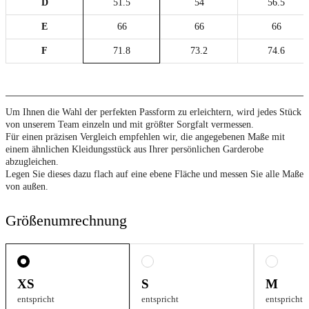
D
51.5
54
56.5
E
66
66
66
F
71.8
73.2
74.6
Um Ihnen die Wahl der perfekten Passform zu erleichtern, wird jedes Stück
von unserem Team einzeln und mit größter Sorgfalt vermessen.
Für einen präzisen Vergleich empfehlen wir, die angegebenen Maße mit
einem ähnlichen Kleidungsstück aus Ihrer persönlichen Garderobe
abzugleichen.
Legen Sie dieses dazu flach auf eine ebene Fläche und messen Sie alle Maße
von außen.
Größenumrechnung
XS
S
M
entspricht
entspricht
entspricht