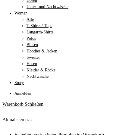
Hosen
Unter- und Nachtwäsche
Women
Alle
T-Shirts / Tops
Langarm-Shirts
Polos
Blusen
Hoodies & Jacken
Sweater
Hosen
Kleider & Röcke
Nachtwäsche
Story
Anmelden
Warenkorb
Schließen
Aktualisieren…
Es befinden sich keine Produkte im Warenkorb.