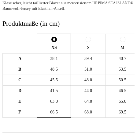
Klassischer, leicht taillierter Blazer aus mercerisiertem URPIMA SEA ISLAND®
Baumwoll-Jersey mit Elasthan-Anteil.
Produktmaße (in cm)
XS
S
M
A
38.1
39.4
40.7
B
48.5
51.0
53.5
C
45.5
48.0
50.5
D
41.5
44.0
46.5
E
63.0
64.0
65.0
F
66.5
68.0
69.5