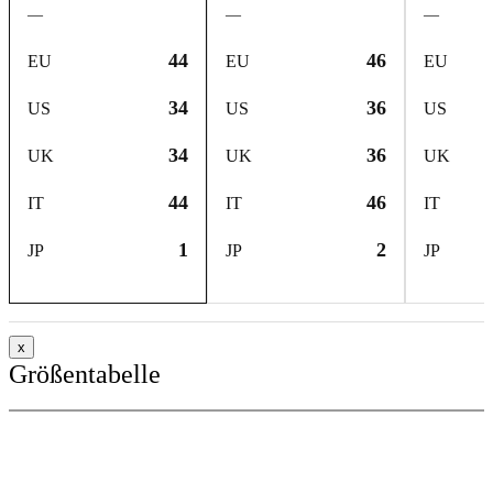
—
—
—
44
46
EU
EU
EU
34
36
US
US
US
34
36
UK
UK
UK
44
46
IT
IT
IT
1
2
JP
JP
JP
x
Größentabelle