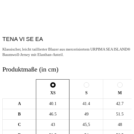
TENA VI SE EA
Klassischer, leicht taillierter Blazer aus mercerisiertem URPIMA SEA ISLAND®
Baumwoll-Jersey mit Elasthan-Anteil.
Produktmaße (in cm)
XS
S
M
A
40.1
41.4
42.7
B
46.5
49
51.5
C
43
45,5
48