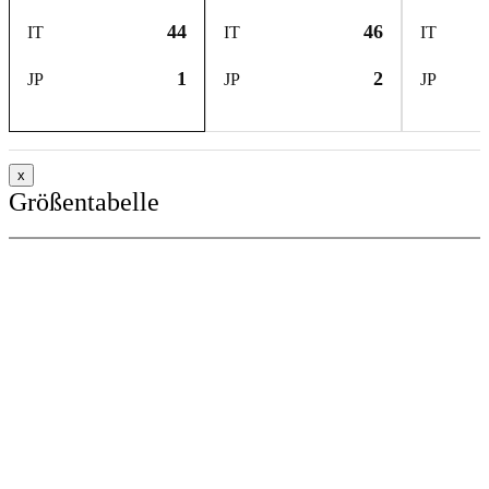
44
46
IT
IT
IT
1
2
JP
JP
JP
x
Größentabelle