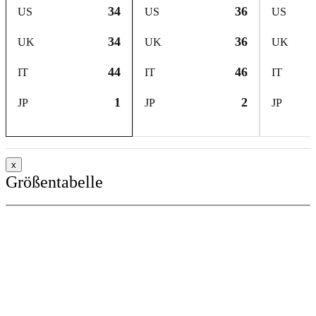
34
36
US
US
US
34
36
UK
UK
UK
44
46
IT
IT
IT
1
2
JP
JP
JP
x
Größentabelle