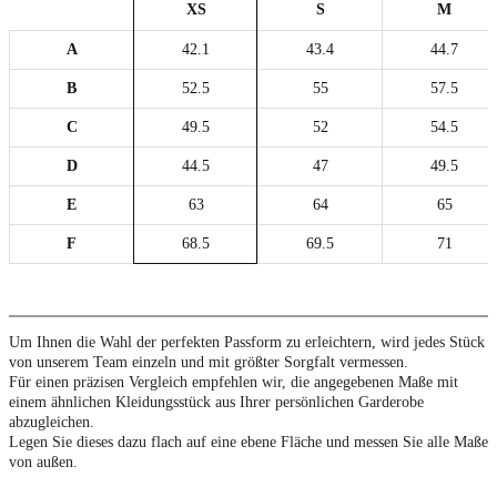
XS
S
M
A
42.1
43.4
44.7
B
52.5
55
57.5
C
49.5
52
54.5
D
44.5
47
49.5
E
63
64
65
F
68.5
69.5
71
Um Ihnen die Wahl der perfekten Passform zu erleichtern, wird jedes Stück
von unserem Team einzeln und mit größter Sorgfalt vermessen.
Für einen präzisen Vergleich empfehlen wir, die angegebenen Maße mit
einem ähnlichen Kleidungsstück aus Ihrer persönlichen Garderobe
abzugleichen.
Legen Sie dieses dazu flach auf eine ebene Fläche und messen Sie alle Maße
von außen.