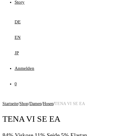
Story
DE
EN
JP
Anmelden
0
Startseite
/
Shop
/
Damen
/
Hosen
/
TENA VI SE EA
TENA VI SE EA
84% Viskose 11% Seide 5% Elastan