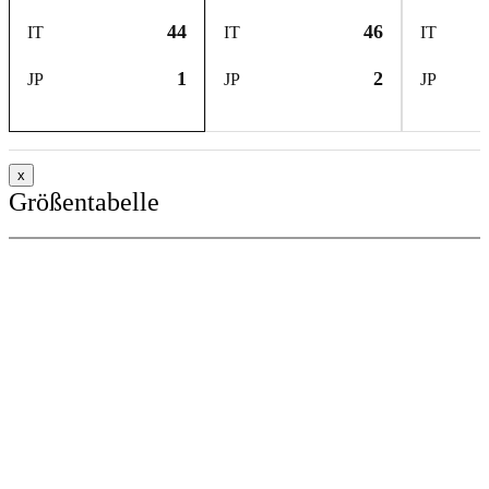
44
46
IT
IT
IT
1
2
JP
JP
JP
x
Größentabelle