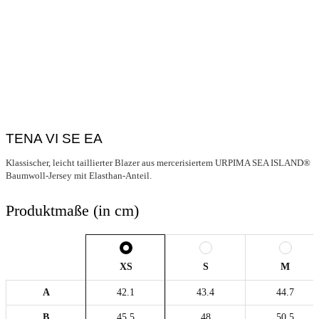
TENA VI SE EA
Klassischer, leicht taillierter Blazer aus mercerisiertem URPIMA SEA ISLAND®
Baumwoll-Jersey mit Elasthan-Anteil.
Produktmaße (in cm)
XS
S
M
A
42.1
43.4
44.7
B
45.5
48
50.5