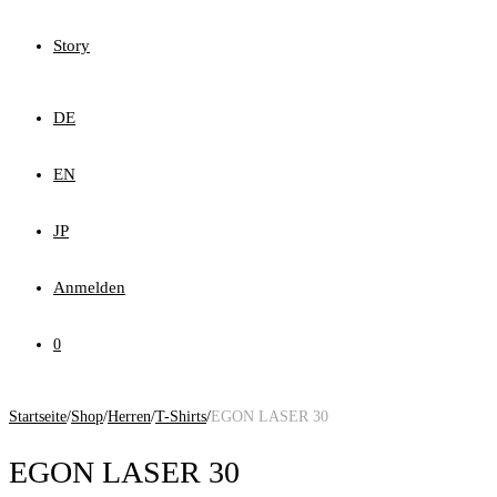
Story
DE
EN
JP
Anmelden
0
Startseite
/
Shop
/
Herren
/
T-Shirts
/
EGON LASER 30
EGON LASER 30