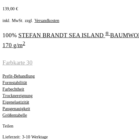
139,00
€
inkl. MwSt.
zzgl.
Versandkosten
®
100%
STEFAN BRANDT SEA ISLAND
BAUMWOLLE
2
170 g/m
Farbkarte 30
Prefit-Behandlung
Formstabilität
Farbechtheit
Trocknereignung
Eigenelastizität
Passgenauigkeit
Größentabelle
Teilen
Lieferzeit:
3-10 Werktage