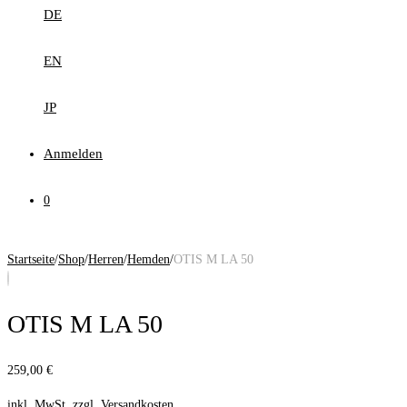
DE
EN
JP
Anmelden
0
Startseite
/
Shop
/
Herren
/
Hemden
/
OTIS M LA 50
OTIS M LA 50
259,00
€
inkl. MwSt.
zzgl.
Versandkosten