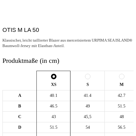
OTIS M LA 50
Klassischer, leicht taillierter Blazer aus mercerisiertem URPIMA SEA ISLAND®
Baumwoll-Jersey mit Elasthan-Anteil.
Produktmaße (in cm)
XS
S
M
A
40.1
41.4
42.7
B
46.5
49
51.5
C
43
45,5
48
D
51.5
54
56.5