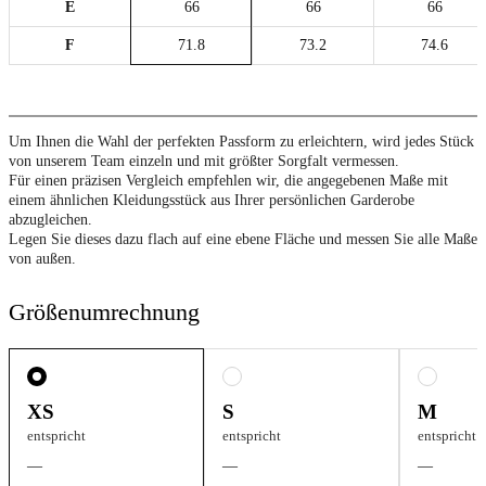
E
66
66
66
F
71.8
73.2
74.6
Um Ihnen die Wahl der perfekten Passform zu erleichtern, wird jedes Stück
von unserem Team einzeln und mit größter Sorgfalt vermessen.
Für einen präzisen Vergleich empfehlen wir, die angegebenen Maße mit
einem ähnlichen Kleidungsstück aus Ihrer persönlichen Garderobe
abzugleichen.
Legen Sie dieses dazu flach auf eine ebene Fläche und messen Sie alle Maße
von außen.
Größenumrechnung
XS
S
M
entspricht
entspricht
entspricht
—
—
—