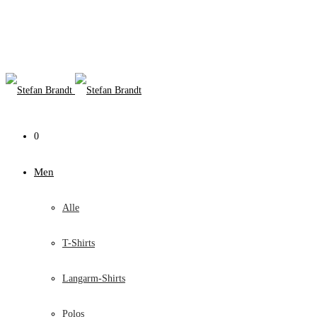
0
Men
Alle
T-Shirts
Langarm-Shirts
Polos