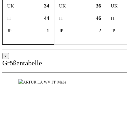
34
36
UK
UK
UK
44
46
IT
IT
IT
1
2
JP
JP
JP
x
Größentabelle