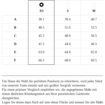
XS
S
M
A
38.1
39.4
40.7
B
48.5
51.0
53.5
C
45.5
48.0
50.5
D
41.5
44.0
46.5
E
63.0
64.0
65.0
F
66.5
68.0
69.5
Um Ihnen die Wahl der perfekten Passform zu erleichtern, wird jedes Stück
von unserem Team einzeln und mit größter Sorgfalt vermessen.
Für einen präzisen Vergleich empfehlen wir, die angegebenen Maße mit
einem ähnlichen Kleidungsstück aus Ihrer persönlichen Garderobe
abzugleichen.
Legen Sie dieses dazu flach auf eine ebene Fläche und messen Sie alle Maße