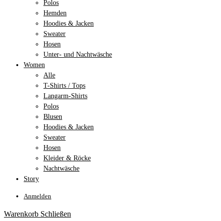
Polos
Hemden
Hoodies & Jacken
Sweater
Hosen
Unter- und Nachtwäsche
Women
Alle
T-Shirts / Tops
Langarm-Shirts
Polos
Blusen
Hoodies & Jacken
Sweater
Hosen
Kleider & Röcke
Nachtwäsche
Story
Anmelden
Warenkorb
Schließen