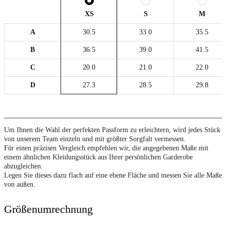
XS
S
M
A
30.5
33.0
35.5
B
36.5
39.0
41.5
C
20.0
21.0
22.0
D
27.3
28.5
29.8
Um Ihnen die Wahl der perfekten Passform zu erleichtern, wird jedes Stück
von unserem Team einzeln und mit größter Sorgfalt vermessen.
Für einen präzisen Vergleich empfehlen wir, die angegebenen Maße mit
einem ähnlichen Kleidungsstück aus Ihrer persönlichen Garderobe
abzugleichen.
Legen Sie dieses dazu flach auf eine ebene Fläche und messen Sie alle Maße
von außen.
Größenumrechnung