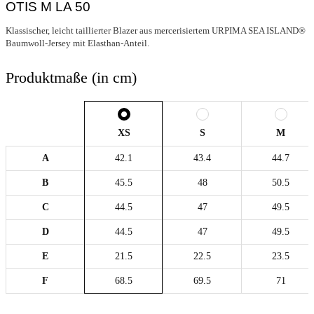
OTIS M LA 50
Klassischer, leicht taillierter Blazer aus mercerisiertem URPIMA SEA ISLAND®
Baumwoll-Jersey mit Elasthan-Anteil.
Produktmaße (in cm)
XS
S
M
A
42.1
43.4
44.7
B
45.5
48
50.5
C
44.5
47
49.5
D
44.5
47
49.5
E
21.5
22.5
23.5
F
68.5
69.5
71