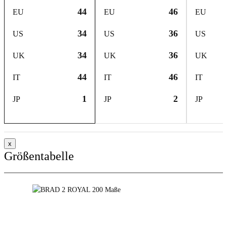
44
46
EU
EU
EU
34
36
US
US
US
34
36
UK
UK
UK
44
46
IT
IT
IT
1
2
JP
JP
JP
x
Größentabelle