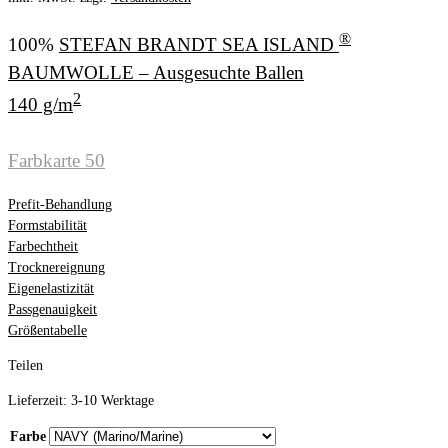
®
100%
STEFAN BRANDT SEA ISLAND
BAUMWOLLE – Ausgesuchte Ballen
2
140 g/m
Farbkarte 50
Prefit-Behandlung
Formstabilität
Farbechtheit
Trocknereignung
Eigenelastizität
Passgenauigkeit
Größentabelle
Teilen
Lieferzeit:
3-10 Werktage
Farbe