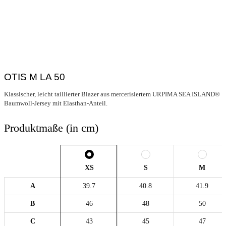
OTIS M LA 50
Klassischer, leicht taillierter Blazer aus mercerisiertem URPIMA SEA ISLAND®
Baumwoll-Jersey mit Elasthan-Anteil.
Produktmaße (in cm)
XS
S
M
A
39.7
40.8
41.9
B
46
48
50
C
43
45
47